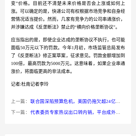
变”价格。目前还不清楚未来价格是否会上涨或如何上
涨。可以确定的是，快递公司有权根据市场竞争和自身经
营情况适当提价。然而，几家有竞争力的公司串通涨价，
并涉嫌达成《反垄断法》禁止的“横向价格垄断协议”。
应当指出的是，即使企业达成的垄断协议不执行，也可能
面临50万元以下的罚款。今年1月初，市场监管总局发布
了《反垄断法》修正案草案，征求意见。罚款金额增加到
100倍，最高罚款为5000万元。这意味着，如果企业串通
涨价，将面临更高的非法成本。
记者:杜南记者李玲
上一篇：
联合国深陷预算危机，美国仍拖欠超24亿美元
费用！我国发出呼吁
下一篇：
代表委员专家热议出口转内销，平台成外贸企
业突围新路径