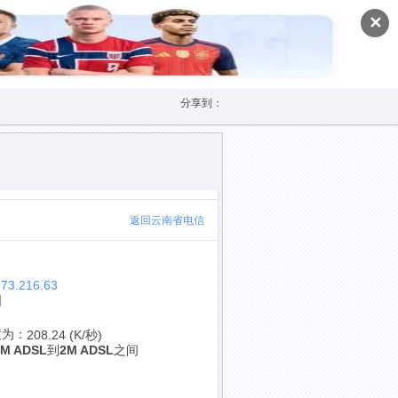
✕
分享到：
返回云南省电信
.73.216.63
国
度为：
208.24 (K/秒)
1M ADSL
到
2M ADSL
之间