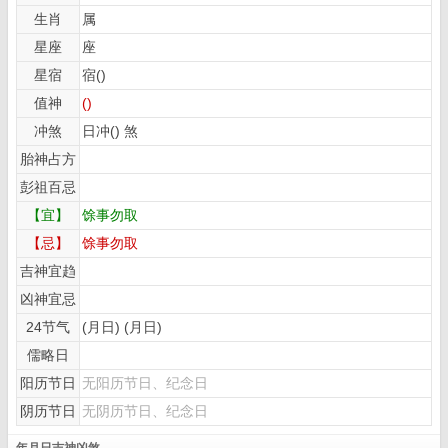
生肖
属
星座
座
星宿
宿()
值神
()
冲煞
日冲() 煞
胎神占方
彭祖百忌
【宜】
馀事勿取
【忌】
馀事勿取
吉神宜趋
凶神宜忌
24节气
(月日) (月日)
儒略日
阳历节日
无阳历节日、纪念日
阴历节日
无阴历节日、纪念日
年月日吉神凶煞