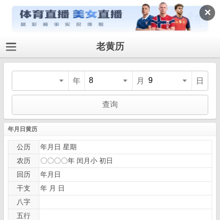
✕
老黄历
年
月
日
年月日黄历
公历
年月日 星期
农历
〇〇〇〇年 闰月小 初日
回历
年月日
干支
年 月 日
八字
五行