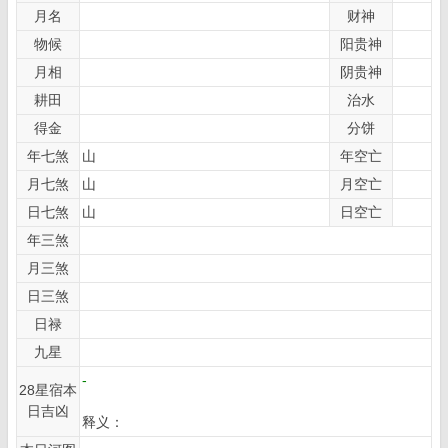
月名
财神
物候
阳贵神
月相
阴贵神
耕田
治水
得金
分饼
年七煞
山
年空亡
月七煞
山
月空亡
日七煞
山
日空亡
年三煞
月三煞
日三煞
日禄
九星
-
28星宿本
日吉凶
释义：