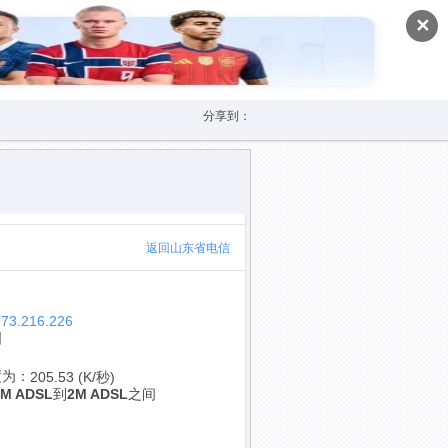
✕
分享到：
返回山东省电信
.73.216.226
国
度为：
205.53 (K/秒)
1M ADSL
到
2M ADSL
之间