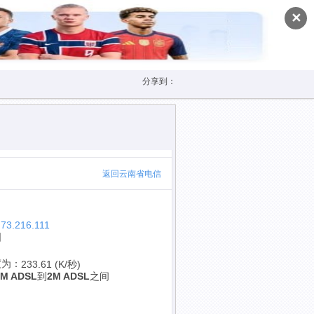
✕
分享到：
返回云南省电信
.73.216.111
国
度为：
233.61 (K/秒)
1M ADSL
到
2M ADSL
之间