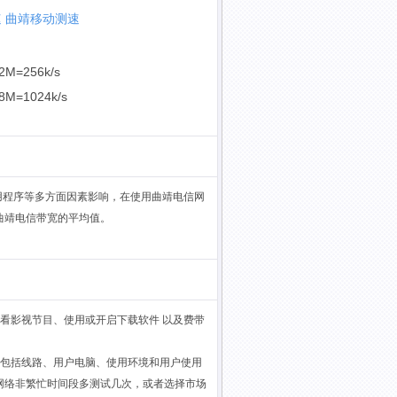
速
曲靖移动测速
2M=256k/s
8M=1024k/s
用程序等多方面因素影响，在使用曲靖电信网
曲靖电信带宽的平均值。
看影视节目、使用或开启下载软件 以及费带
，包括线路、用户电脑、使用环境和用户使用
网络非繁忙时间段多测试几次，或者选择市场