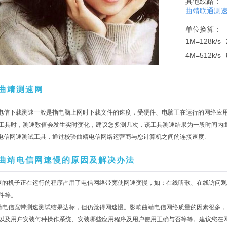
其他线路：
曲靖联通测
单位换算：
1M=128k/s
4M=512k/s
曲靖测速网
靖电信下载测速一般是指电脑上网时下载文件的速度，受硬件、电脑正在运行的网络应
工具时，测速数值会发生实时变化，建议您多测几次，该工具测速结果为一段时间内
靖电信网速测试工具，通过校验曲靖电信网络运营商与您计算机之间的连接速度.
曲靖电信网速慢的原因及解决办法
速的机子正在运行的程序占用了电信网络带宽使网速变慢，如：在线听歌、在线访问观
件等。
靖电信宽带测速测试结果达标，但仍觉得网速慢。影响曲靖电信网络质量的因素很多
以及用户安装何种操作系统、安装哪些应用程序及用户使用正确与否等等。建议您在