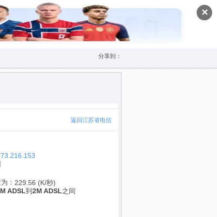
✕
分享到：
返回江苏省电信
.73.216.153
国
度为：
229.56 (K/秒)
1M ADSL
到
2M ADSL
之间