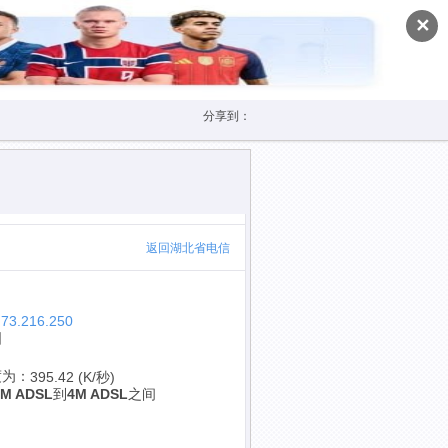
✕
分享到：
返回湖北省电信
.73.216.250
国
度为：
395.42 (K/秒)
2M ADSL
到
4M ADSL
之间