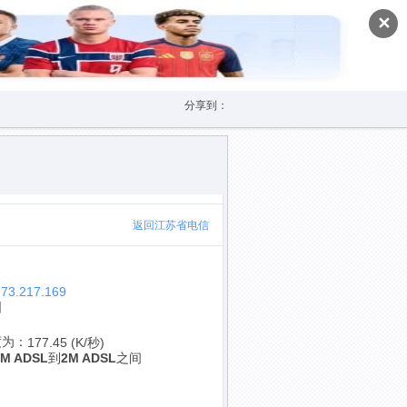
✕
分享到：
返回江苏省电信
.73.217.169
国
度为：
177.45 (K/秒)
1M ADSL
到
2M ADSL
之间