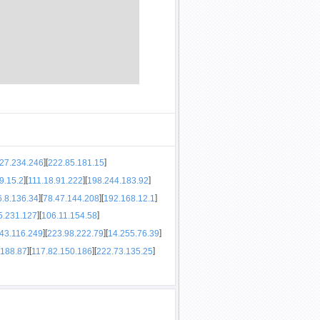
]
[
]
27.234.246
222.85.181.15
]
[
]
[
]
9.15.2
111.18.91.222
198.244.183.92
]
[
]
[
]
.8.136.34
78.47.144.208
192.168.12.1
]
[
]
5.231.127
106.11.154.58
]
[
]
[
]
43.116.249
223.98.222.79
14.255.76.39
]
[
]
[
]
.188.87
117.82.150.186
222.73.135.25