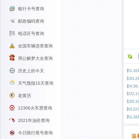
银行卡号查询
邮政编码查询
电话区号查询
全国车辆违章查询
周公解梦大全查询
历史上的今天
[
51.16
[
101.2
天气预报15天查询
[
54.39.
[
222.1
老黄历
[
183.1
12306火车票查询
[
43.22
[
51.16
2021年油价查询
今日限行尾号查询
温