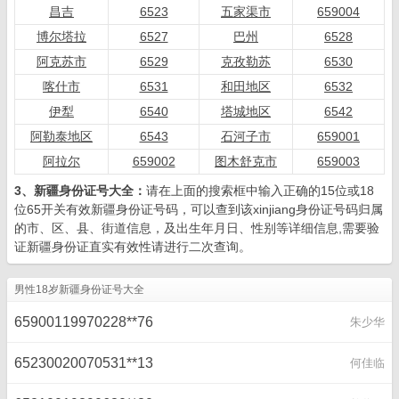
昌吉
6523
五家渠市
659004
博尔塔拉
6527
巴州
6528
阿克苏市
6529
克孜勒苏
6530
喀什市
6531
和田地区
6532
伊犁
6540
塔城地区
6542
阿勒泰地区
6543
石河子市
659001
阿拉尔
659002
图木舒克市
659003
3、新疆身份证号大全：
请在上面的搜索框中输入正确的15位或18
位65开关有效新疆身份证号码，可以查到该xinjiang身份证号码归属
的市、区、县、街道信息，及出生年月日、性别等详细信息,需要验
证新疆身份证直实有效性请进行二次查询。
男性18岁新疆身份证号大全
65900119970228**76
朱少华
65230020070531**13
何佳临