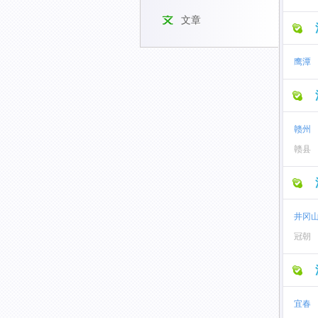
文章
鹰潭
赣州
赣县
井冈
冠朝
宜春