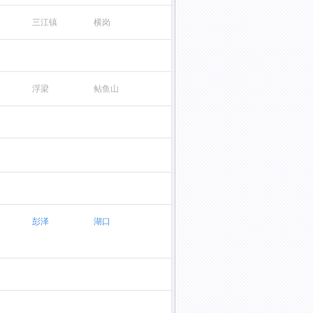
三江镇
横岗
浮梁
鲇鱼山
彭泽
湖口