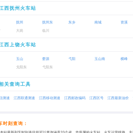
江西抚州火车站
抚州
抚州东
东乡
南城
资溪
村
大岗
临川
江西上饶火车站
玉山
婺源
弋阳
玉山南
横峰
戈阳东
弋阳东
相关查询工具
信测速
江西联通测速
江西移动测速
江西邮政编码
江西区号
江西最新油价
车时刻查询：
本站最新列车时刻表目前可以查询涵盖33个省、市所属的火车站、火车运营线路，