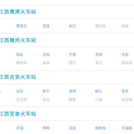
江西鹰潭火车站
鹰潭北
贵溪
余江
硬石岭
画桥
江西赣州火车站
瑞金
兴国
于都
龙南
大余
赣州东
南康
西江
龙口
高兴镇
江西吉安火车站
山
吉安
新干
泰和
峡江
龙市
大洋洲
吉水
醪桥
八都
吉安南
江西宜春火车站
丰城
樟树
高安
樟树东
丰城南