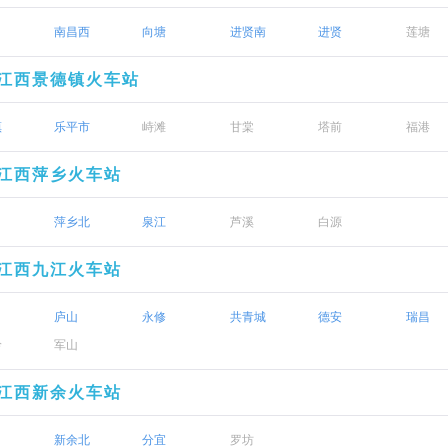
南昌西
向塘
进贤南
进贤
莲塘
江西景德镇火车站
镇
乐平市
峙滩
甘棠
塔前
福港
江西萍乡火车站
萍乡北
泉江
芦溪
白源
江西九江火车站
庐山
永修
共青城
德安
瑞昌
岭
军山
江西新余火车站
新余北
分宜
罗坊