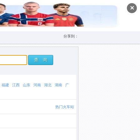
✕
分享到：
查 询
福建
江西
山东
河南
湖北
湖南
广
热门火车站