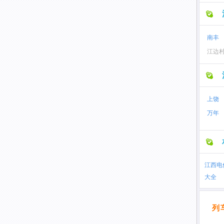
南丰
江边
上饶
万年
江西电
大全
列