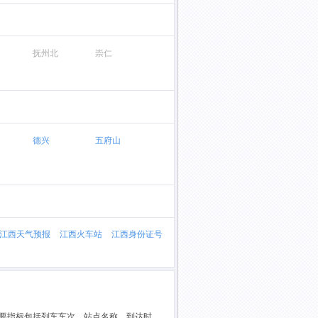
抚州北
崇仁
德兴
五府山
江西天气预报
江西火车站
江西身份证号
主要指标包括列车车次、站点名称、到达时