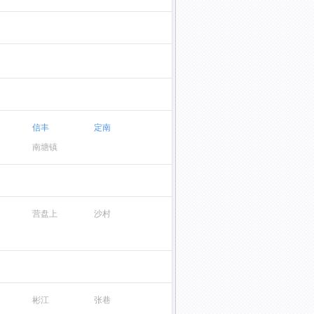
信丰
定南
南塘镇
营盘上
沙村
彬江
张巷