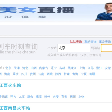
站站查询
车站查询
车次查询
出发站
到达站
输入城市或车站的名称，汉字、拼音均可
站：
北京
天津
河北
山西
内蒙古
辽宁
吉林
黑龙江
上海
江苏
浙江
安徽
西
海南
重庆
四川
贵州
云南
西藏
陕西
甘肃
青海
宁夏
新疆
江西火车站
景德镇
萍乡
九江
新余
鹰潭
赣州
吉安
宜春
抚州
上饶
江西南昌火车站